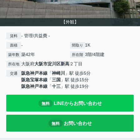
【外観】
- 管理/共益費 -
賃料
-
1K
面積
間取り
築42年
3階/4階建
築年数
所在階
大阪府
大阪市淀川区
新高
２丁目
所在地
阪急神戸本線
「
神崎川
」駅 徒歩5分
交通
阪急宝塚本線
「
三国
」駅 徒歩15分
阪急神戸本線
「
十三
」駅 徒歩19分
LINEからお問い合わせ
無料
お問い合わせ
無料