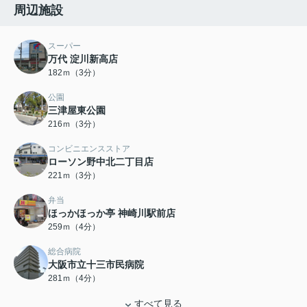
周辺施設
スーパー
万代 淀川新高店
182ｍ（3分）
公園
三津屋東公園
216ｍ（3分）
コンビニエンスストア
ローソン野中北二丁目店
221ｍ（3分）
弁当
ほっかほっか亭 神崎川駅前店
259ｍ（4分）
総合病院
大阪市立十三市民病院
281ｍ（4分）
すべて見る