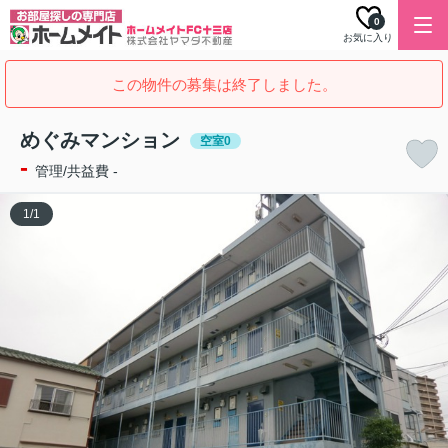
0
お気に入り
この物件の募集は終了しました。
めぐみマンション
空室0
-
管理/共益費 -
1
/
1