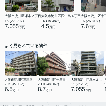
大阪市淀川区塚本２丁目
大阪市淀川区西中島４丁目
大阪市淀川区十
1K (22.23㎡)
1K (19.38㎡)
1K (25.31㎡)
7.055
4.5
7.6
万円
万円
万円
よく見られている物件
大阪市淀川区三津屋南２丁目
大阪市淀川区十三東４丁目
大阪市淀川区塚本２丁目
2DK (45.00㎡)
2LDK (48.00㎡)
1K (22.23㎡)
1
6.5
8.7
7.055
万円
万円
万円