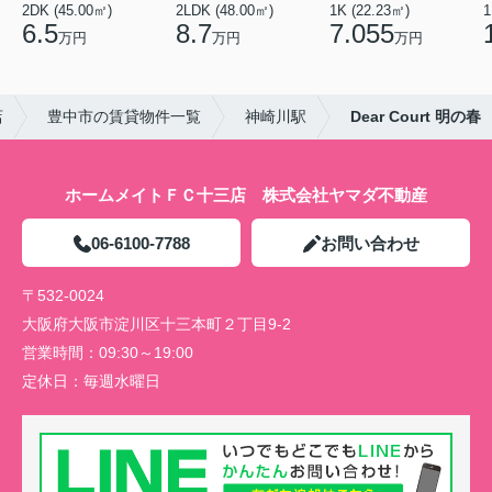
2DK (45.00㎡)
2LDK (48.00㎡)
1K (22.23㎡)
1
6.5
8.7
7.055
万円
万円
万円
店
豊中市の賃貸物件一覧
神崎川駅
Dear Court 明の春
ホームメイトＦＣ十三店 株式会社ヤマダ不動産
06-6100-7788
お問い合わせ
〒532-0024
大阪府大阪市淀川区十三本町２丁目9-2
営業時間：
09:30～19:00
定休日：
毎週水曜日