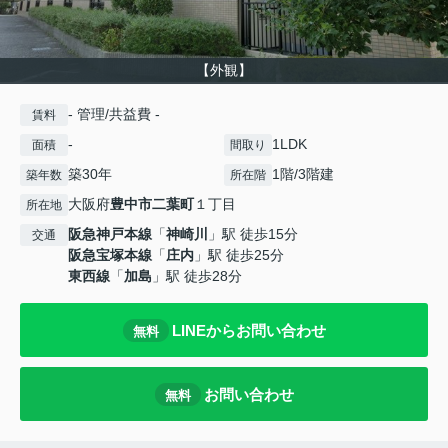
【外観】
- 管理/共益費 -
賃料
-
1LDK
面積
間取り
築30年
1階/3階建
築年数
所在階
大阪府
豊中市
二葉町
１丁目
所在地
阪急神戸本線
「
神崎川
」駅 徒歩15分
交通
阪急宝塚本線
「
庄内
」駅 徒歩25分
東西線
「
加島
」駅 徒歩28分
LINEからお問い合わせ
無料
お問い合わせ
無料