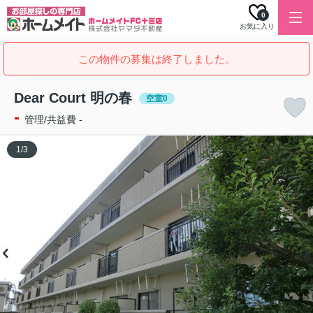
0
お気に入り
この物件の募集は終了しました。
Dear Court 明の春
空室0
-
管理/共益費 -
1
/
3