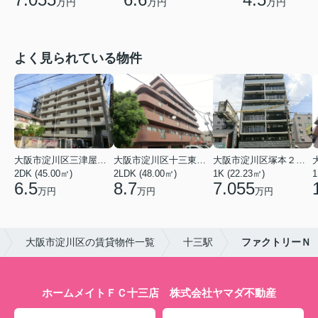
万円
万円
万円
よく見られている物件
大阪市淀川区三津屋南２丁目
大阪市淀川区十三東４丁目
大阪市淀川区塚本２丁目
2DK (45.00㎡)
2LDK (48.00㎡)
1K (22.23㎡)
1
6.5
8.7
7.055
万円
万円
万円
大阪市淀川区の賃貸物件一覧
十三駅
ファクトリーＮ
ホームメイトＦＣ十三店 株式会社ヤマダ不動産