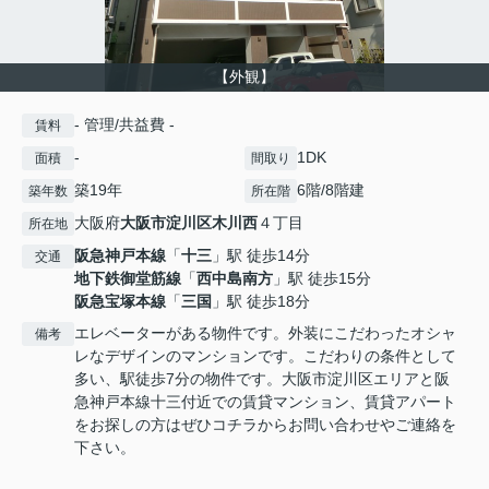
【外観】
- 管理/共益費 -
賃料
-
1DK
面積
間取り
築19年
6階/8階建
築年数
所在階
大阪府
大阪市淀川区
木川西
４丁目
所在地
阪急神戸本線
「
十三
」駅 徒歩14分
交通
地下鉄御堂筋線
「
西中島南方
」駅 徒歩15分
阪急宝塚本線
「
三国
」駅 徒歩18分
エレベーターがある物件です。外装にこだわったオシャ
備考
レなデザインのマンションです。こだわりの条件として
多い、駅徒歩7分の物件です。大阪市淀川区エリアと阪
急神戸本線十三付近での賃貸マンション、賃貸アパート
をお探しの方はぜひコチラからお問い合わせやご連絡を
下さい。