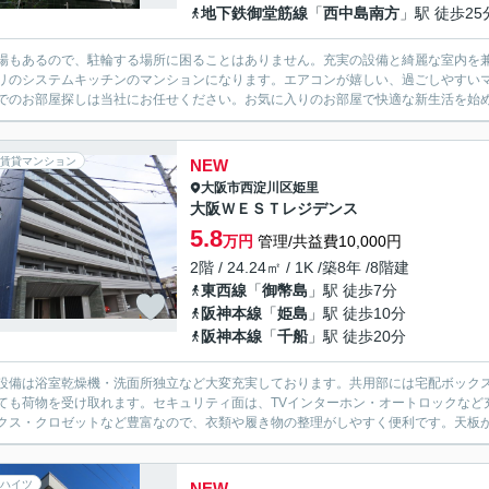
地下鉄御堂筋線
「
西中島南方
」駅 徒歩25
場もあるので、駐輪する場所に困ることはありません。充実の設備と綺麗な室内を兼
リのシステムキッチンのマンションになります。エアコンが嬉しい、過ごしやすい
でのお部屋探しは当社にお任せください。お気に入りのお部屋で快適な新生活を始
賃貸マンション
NEW
大阪市西淀川区
姫里
大阪ＷＥＳＴレジデンス
5.8
万円
管理/共益費10,000円
2階 / 24.24㎡ / 1K /築8年 /8階建
東西線
「
御幣島
」駅 徒歩7分
阪神本線
「
姫島
」駅 徒歩10分
阪神本線
「
千船
」駅 徒歩20分
設備は浴室乾燥機・洗面所独立など大変充実しております。共用部には宅配ボック
ても荷物を受け取れます。セキュリティ面は、TVインターホン・オートロックなど
クス・クロゼットなど豊富なので、衣類や履き物の整理がしやすく便利です。天板が
ハイツ
NEW