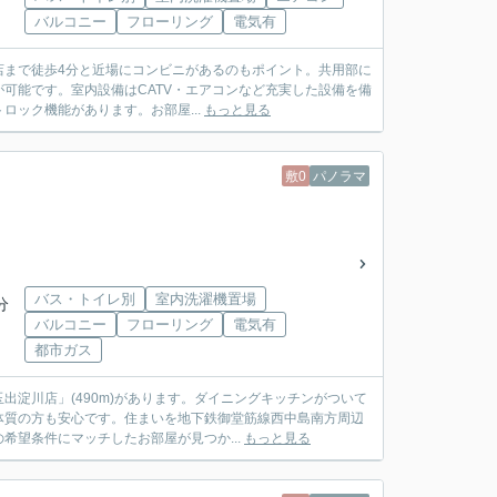
バルコニー
フローリング
電気有
目店まで徒歩4分と近場にコンビニがあるのもポイント。共用部に
可能です。室内設備はCATV・エアコンなど充実した設備を備
ック機能があります。お部屋...
もっと見る
敷0
パノラマ
バス・トイレ別
室内洗濯機置場
分
バルコニー
フローリング
電気有
都市ガス
淀川店」(490m)があります。ダイニングキッチンがついて
体質の方も安心です。住まいを地下鉄御堂筋線西中島南方周辺
望条件にマッチしたお部屋が見つか...
もっと見る