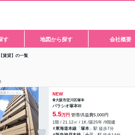
探す
地図から探す
会社概要
【賃貸】の一覧
件
賃貸マンション
NEW
大阪市淀川区
塚本
パラシオ塚本III
5.5
万円
管理/共益費5,000円
1階 / 21.12㎡ / 1K /築25年 /9階建
東海道本線
「
塚本
」駅 徒歩7分
阪急神戸本線
「
十三
」駅 徒歩14分