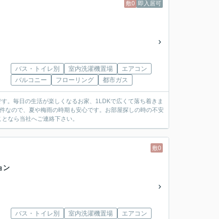
敷0
即入居可
バス・トイレ別
室内洗濯機置場
エアコン
バルコニー
フローリング
都市ガス
利です。毎日の生活が楽しくなるお家、1LDKで広くて落ち着きま
物件なので、夏や梅雨の時期も安心です。お部屋探しの時の不安
ことなら当社へご連絡下さい。
敷0
ョン
バス・トイレ別
室内洗濯機置場
エアコン