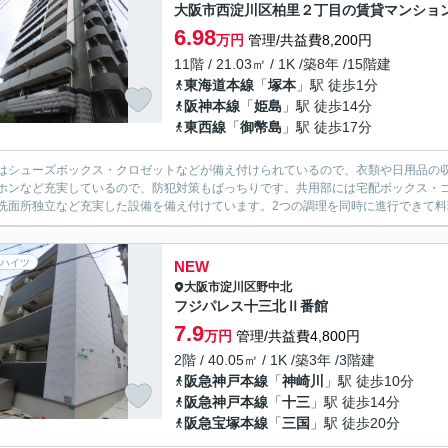
大阪市西淀川区柏里２丁目の賃貸マンショ
6.98
万円
管理/共益費8,200円
11階 / 21.03㎡ / 1K /築8年 /15階建
東海道本線
「
塚本
」駅 徒歩1分
阪神本線
「
姫島
」駅 徒歩14分
東西線
「
御幣島
」駅 徒歩17分
はシューズボックス・クロゼットなどが備え付けられているので、衣類や日用品の収
ホンなど充実しているので、防犯対策もばっちりです。共用部には宅配ボックス・ゴ
洗面所独立など充実した設備を備え付けています。2つの調理を同時に進行できて料理
ハイツ
NEW
大阪市淀川区
野中北
フジパレス十三北Ⅱ番館
7.9
万円
管理/共益費4,800円
2階 / 40.05㎡ / 1K /築3年 /3階建
阪急神戸本線
「
神崎川
」駅 徒歩10分
阪急神戸本線
「
十三
」駅 徒歩14分
阪急宝塚本線
「
三国
」駅 徒歩20分