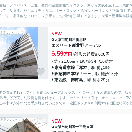
情報：フジパレス十三北Ⅱ番館の空室情報ならコチラ。家から大阪市立十三市民病院
しております。セキュリティ面は、オートロック・TVインターホンなどを設置して
件です。衛生的なフローリング床で、お掃除も手早くできます。大阪市淀川区や阪急神
賃貸マンション
NEW
大阪市淀川区
新北野
エスリード新北野アーデル
6.59
万円
管理/共益費8,000円
7階 / 21.06㎡ / 1K /築3年 /10階建
東海道本線
「
塚本
」駅 徒歩8分
阪急神戸本線
「
十三
」駅 徒歩15分
東西線
「
御幣島
」駅 徒歩25分
野公園まで128mです。収納はシューズボックス・クロゼットなど豊富なので、広
燥機など充実した設備を備え付けています。セキュリティ面は、オートロック・TV
仕事中や入浴中など手が離せないときでも、宅配ボックスを利用すれば配達時間を気に
賃貸マンション
NEW
大阪市淀川区
十三元今里