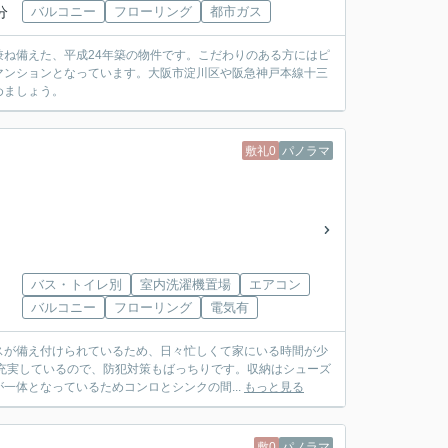
分
バルコニー
フローリング
都市ガス
ね備えた、平成24年築の物件です。こだわりのある方にはピ
マンションとなっています。大阪市淀川区や阪急神戸本線十三
めましょう。
敷礼0
パノラマ
バス・トイレ別
室内洗濯機置場
エアコン
バルコニー
フローリング
電気有
スが備え付けられているため、日々忙しくて家にいる時間が少
充実しているので、防犯対策もばっちりです。収納はシューズ
一体となっているためコンロとシンクの間...
もっと見る
敷0
パノラマ