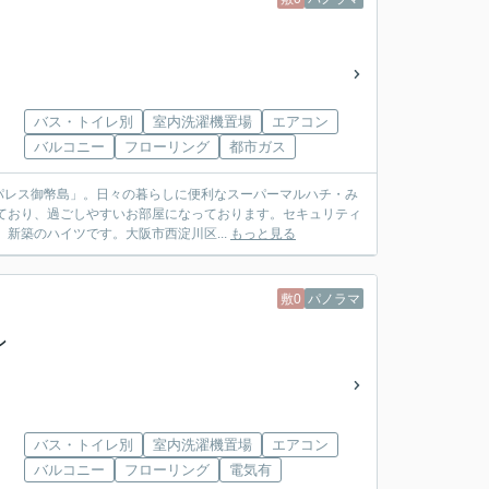
バス・トイレ別
室内洗濯機置場
エアコン
バルコニー
フローリング
都市ガス
パレス御幣島」。日々の暮らしに便利なスーパーマルハチ・み
っており、過ごしやすいお部屋になっております。セキュリティ
新築のハイツです。大阪市西淀川区...
もっと見る
敷0
パノラマ
ン
バス・トイレ別
室内洗濯機置場
エアコン
バルコニー
フローリング
電気有