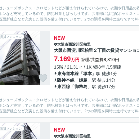
はシューズボックス・クロゼットなどが備え付けられているので、衣類や日用品の収
ホンなど充実しているので、防犯対策もばっちりです。共用部には宅配ボックス・ゴ
洗面所独立など充実した設備を備え付けています。2つの調理を同時に進行できて料理
賃貸マンション
NEW
大阪市西淀川区
柏里
大阪市西淀川区柏里２丁目の賃貸マンショ
7.169
万円
管理/共益費8,310円
15階 / 21.31㎡ / 1K /築8年 /15階建
東海道本線
「
塚本
」駅 徒歩1分
阪神本線
「
姫島
」駅 徒歩14分
東西線
「
御幣島
」駅 徒歩17分
はシューズボックス・クロゼットなどが備え付けられているので、衣類や日用品の収
ホンなど充実しているので、防犯対策もばっちりです。共用部には宅配ボックス・ゴ
洗面所独立など充実した設備を備え付けています。2つの調理を同時に進行できて料理
賃貸マンション
NEW
大阪市西淀川区
柏里