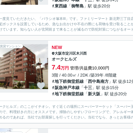
東西線
「
御幣島
」駅 徒歩20分
一度見ていただきたい、「パラシオ塚本III」です。ファミリーマート 新北野三丁
配ボックスを設置しているため、急なお出かけや不在の際にも荷物を受け取ることが
けています。知らない人が玄関前まで来ることが減るので防犯対策につながるオートロ
賃貸マンション
NEW
大阪市淀川区
木川西
オークヒルズ
7.4
万円
管理/共益費10,000円
3階 / 40.00㎡ / 2DK /築39年 /8階建
地下鉄御堂筋線
「
西中島南方
」駅 徒歩12
阪急神戸本線
「
十三
」駅 徒歩15分
地下鉄御堂筋線
「
新大阪
」駅 徒歩20分
ークヒルズ」のここがイチオシ。すぐ近くの場所にスーパーマーケット「スーパー玉出
ので、料理好きの方にオススメです。掃除のしやすいフローリングで、アレルギー
めるのであれば、当社でお部屋探しを行ってください。当社でなら、きっとお客様の希