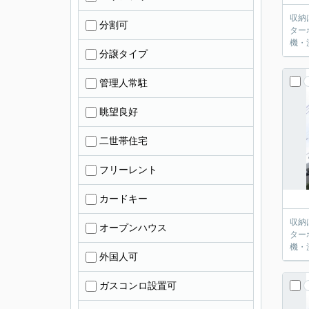
収納
分割可
ター
機・
分譲タイプ
管理人常駐
眺望良好
二世帯住宅
フリーレント
カードキー
収納
オープンハウス
ター
機・
外国人可
ガスコンロ設置可