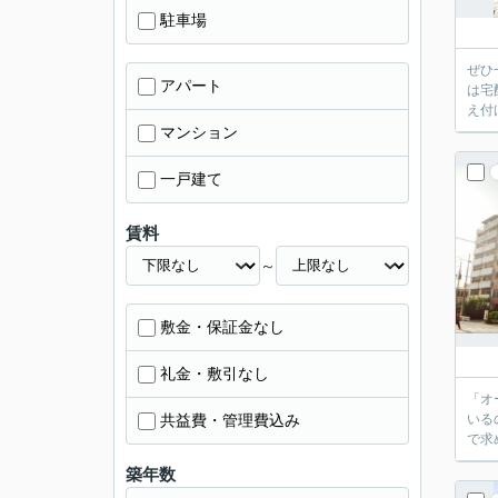
駐車場
ぜひ
アパート
は宅
え付
マンション
一戸建て
賃料
～
敷金・保証金なし
礼金・敷引なし
「オ
共益費・管理費込み
いる
で求
築年数