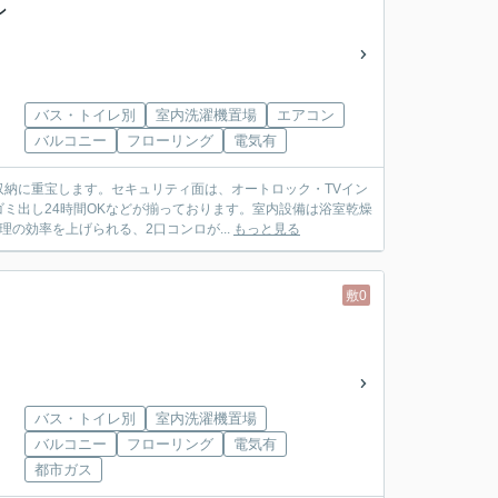
ン
バス・トイレ別
室内洗濯機置場
エアコン
バルコニー
フローリング
電気有
納に重宝します。セキュリティ面は、オートロック・TVイン
ミ出し24時間OKなどが揃っております。室内設備は浴室乾燥
の効率を上げられる、2口コンロが...
もっと見る
敷0
バス・トイレ別
室内洗濯機置場
バルコニー
フローリング
電気有
都市ガス