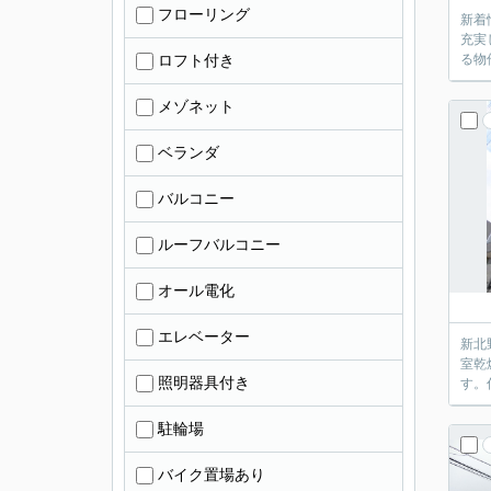
フローリング
新着
充実
ロフト付き
る物
メゾネット
ベランダ
バルコニー
ルーフバルコニー
オール電化
エレベーター
新北
室乾
照明器具付き
す。
駐輪場
バイク置場あり