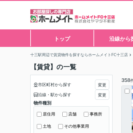
トップ
沿線から
十三駅周辺で賃貸物件を探すならホームメイトFC十三店
【賃貸】の一覧
358
市区町村から探す
変更
沿線・駅から探す
変更
物件種別
居住用
店舗
事務所
土地
その他事業用