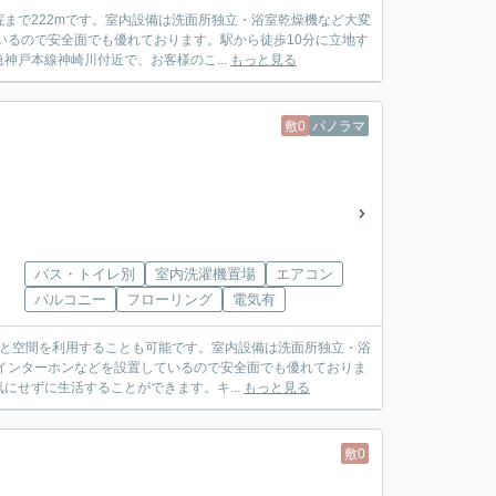
まで222mです。室内設備は洗面所独立・浴室乾燥機など大変
いるので安全面でも優れております。駅から徒歩10分に立地す
戸本線神崎川付近で、お客様のこ...
もっと見る
敷0
パノラマ
バス・トイレ別
室内洗濯機置場
エアコン
バルコニー
フローリング
電気有
々と空間を利用することも可能です。室内設備は洗面所独立・浴
インターホンなどを設置しているので安全面でも優れておりま
せずに生活することができます。キ...
もっと見る
敷0