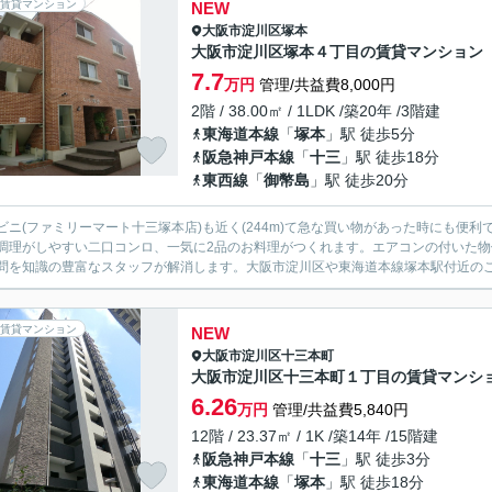
賃貸マンション
NEW
大阪市淀川区
塚本
大阪市淀川区塚本４丁目の賃貸マンション
7.7
万円
管理/共益費8,000円
2階 / 38.00㎡ / 1LDK /築20年 /3階建
東海道本線
「
塚本
」駅 徒歩5分
阪急神戸本線
「
十三
」駅 徒歩18分
東西線
「
御幣島
」駅 徒歩20分
ビニ(ファミリーマート十三塚本店)も近く(244m)て急な買い物があった時にも便
調理がしやすい二口コンロ、一気に2品のお料理がつくれます。エアコンの付いた
問を知識の豊富なスタッフが解消します。大阪市淀川区や東海道本線塚本駅付近の
賃貸マンション
NEW
大阪市淀川区
十三本町
大阪市淀川区十三本町１丁目の賃貸マンシ
6.26
万円
管理/共益費5,840円
12階 / 23.37㎡ / 1K /築14年 /15階建
阪急神戸本線
「
十三
」駅 徒歩3分
東海道本線
「
塚本
」駅 徒歩18分