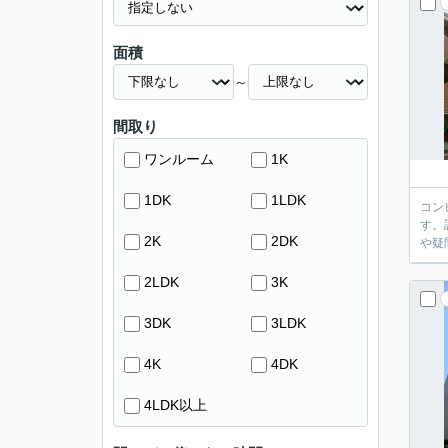
面積
～
間取り
ワンルーム
1K
1DK
1LDK
コン
す。
2K
2DK
や疑
2LDK
3K
3DK
3LDK
4K
4DK
4LDK以上