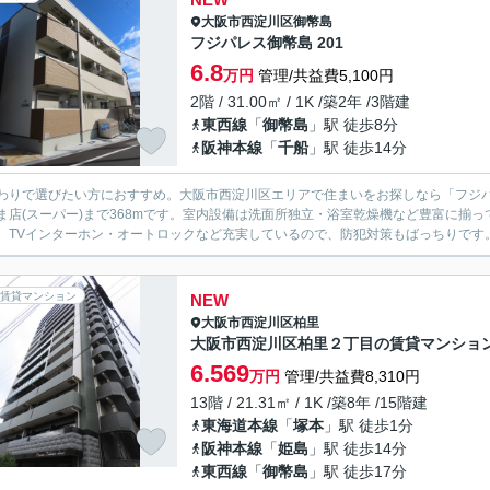
大阪市西淀川区
御幣島
フジパレス御幣島 201
6.8
万円
管理/共益費5,100円
2階 / 31.00㎡ / 1K /築2年 /3階建
東西線
「
御幣島
」駅 徒歩8分
阪神本線
「
千船
」駅 徒歩14分
わりで選びたい方におすすめ。大阪市西淀川区エリアで住まいをお探しなら「フジ
ま店(スーパー)まで368mです。室内設備は洗面所独立・浴室乾燥機など豊富に揃
、TVインターホン・オートロックなど充実しているので、防犯対策もばっちりです。
賃貸マンション
NEW
大阪市西淀川区
柏里
大阪市西淀川区柏里２丁目の賃貸マンショ
6.569
万円
管理/共益費8,310円
13階 / 21.31㎡ / 1K /築8年 /15階建
東海道本線
「
塚本
」駅 徒歩1分
阪神本線
「
姫島
」駅 徒歩14分
東西線
「
御幣島
」駅 徒歩17分