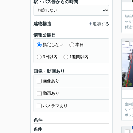
駅・バス停からの時間
駐輪
ッタ
建物構造
追加する
付近
情報公開日
指定しない
本日
3日以内
1週間以内
画像・動画あり
画像あり
動画あり
室内
パノラマあり
なく
ボッ
条件
条件