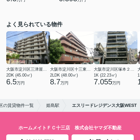
よく見られている物件
大阪市淀川区三津屋南２丁目
大阪市淀川区十三東４丁目
大阪市淀川区塚本２丁目
2DK (45.00㎡)
2LDK (48.00㎡)
1K (22.23㎡)
1
6.5
8.7
7.055
万円
万円
万円
区の賃貸物件一覧
姫島駅
エスリードレジデンス大阪WEST
ホームメイトＦＣ十三店 株式会社ヤマダ不動産