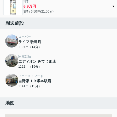
3階
6.9万円
3階 / 6.50坪(21.50㎡)
周辺施設
スーパー
ライフ 歌島店
1107ｍ（14分）
家電製品
エディオン みてじま店
1122ｍ（15分）
ファーストフード
吉野家ＪＲ塚本駅店
1141ｍ（15分）
地図