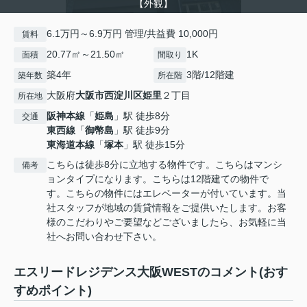
【外観】
6.1万円～6.9万円 管理/共益費 10,000円
賃料
20.77㎡～21.50㎡
1K
面積
間取り
築4年
3階/12階建
築年数
所在階
大阪府
大阪市西淀川区
姫里
２丁目
所在地
阪神本線
「
姫島
」駅 徒歩8分
交通
東西線
「
御幣島
」駅 徒歩9分
東海道本線
「
塚本
」駅 徒歩15分
こちらは徒歩8分に立地する物件です。こちらはマンシ
備考
ョンタイプになります。こちらは12階建ての物件で
す。こちらの物件にはエレベーターが付いています。当
社スタッフが地域の賃貸情報をご提供いたします。お客
様のこだわりやご要望などございましたら、お気軽に当
社へお問い合わせ下さい。
エスリードレジデンス大阪WESTのコメント(おす
すめポイント)