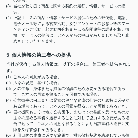
の提供。
(3) 当社が取り扱う商品に関する契約の履行、情報、サービスの提
供。
(4) 上記１、３の商品・情報・サービス提供のための郵便物、電話、
電子メール等による営業活動、及びアンケートのお願い等のマー
ケティング活動、顧客動向分析または商品開発等の調査分析。情
報、サービスの提供は、ご本人からの申出がありましたら取り止
めさせていただきます。
5. 個人情報の第三者への提供
当社が保有する個人情報は、以下の場合に、第三者へ提供されま
す。
(1) ご本人の同意がある場合。
(2) 法令の規定に基づく場合。
(3) 人の生命、身体または財産の保護のため必要がある場合であっ
て、ご本人の同意を得ることが困難である場合。
(4) 公衆衛生の向上または児童の健全な育成の推進のため特に必要が
ある場合であって、ご本人の同意を得ることが困難であるとき。
(5) 国の機関もしくは地方公共団体、またはその委託を受けたものが
法令の定める事務を遂行することに対して協力する必要がある場
合であって、ご本人の同意を得ることにより当該事務の遂行に支
障を及ぼす恐れがあるとき。
(6) 利用目的の達成に必要な範囲で、機密保持契約を締結している信