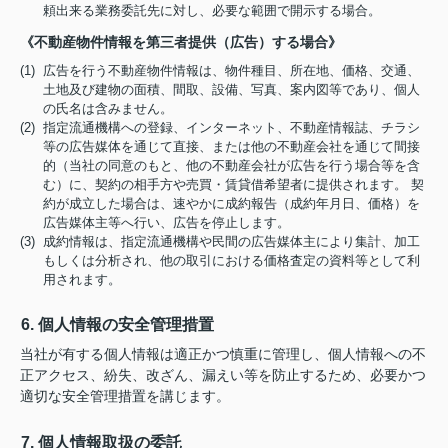
頼出来る業務委託先に対し、必要な範囲で開示する場合。
《不動産物件情報を第三者提供（広告）する場合》
(1) 広告を行う不動産物件情報は、物件種目、所在地、価格、交通、
土地及び建物の面積、間取、設備、写真、案内図等であり、個人
の氏名は含みません。
(2) 指定流通機構への登録、インターネット、不動産情報誌、チラシ
等の広告媒体を通じて直接、または他の不動産会社を通じて間接
的（当社の同意のもと、他の不動産会社が広告を行う場合等を含
む）に、契約の相手方や売買・賃貸借希望者に提供されます。 契
約が成立した場合は、速やかに成約報告（成約年月日、価格）を
広告媒体主等へ行い、広告を停止します。
(3) 成約情報は、指定流通機構や民間の広告媒体主により集計、加工
もしくは分析され、他の取引における価格査定の資料等として利
用されます。
6. 個人情報の安全管理措置
当社が有する個人情報は適正かつ慎重に管理し、個人情報への不
正アクセス、紛失、改ざん、漏えい等を防止するため、必要かつ
適切な安全管理措置を講じます。
7. 個人情報取扱の委託