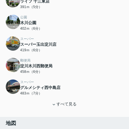
ライフ 十三東店
391ｍ（5分）
公園
木川公園
402ｍ（6分）
スーパー
スーパー玉出淀川店
419ｍ（6分）
郵便局
淀川木川西郵便局
458ｍ（6分）
スーパー
グルメシティ西中島店
483ｍ（7分）
すべて見る
地図