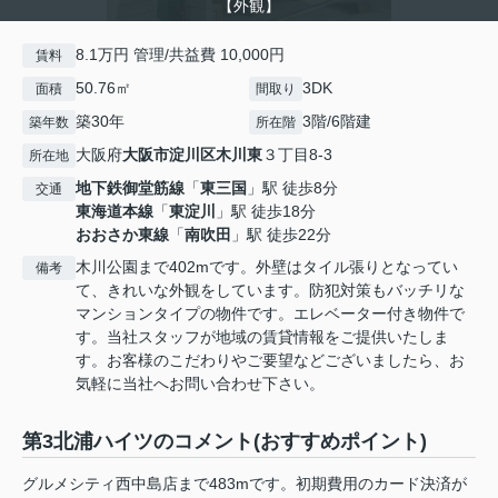
【外観】
8.1万円 管理/共益費 10,000円
賃料
50.76㎡
3DK
面積
間取り
築30年
3階/6階建
築年数
所在階
大阪府
大阪市淀川区
木川東
３丁目8-3
所在地
地下鉄御堂筋線
「
東三国
」駅 徒歩8分
交通
東海道本線
「
東淀川
」駅 徒歩18分
おおさか東線
「
南吹田
」駅 徒歩22分
木川公園まで402mです。外壁はタイル張りとなってい
備考
て、きれいな外観をしています。防犯対策もバッチリな
マンションタイプの物件です。エレベーター付き物件で
す。当社スタッフが地域の賃貸情報をご提供いたしま
す。お客様のこだわりやご要望などございましたら、お
気軽に当社へお問い合わせ下さい。
第3北浦ハイツのコメント(おすすめポイント)
グルメシティ西中島店まで483mです。初期費用のカード決済が