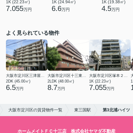
1K (22.23㎡)
1K (24.94㎡)
1K (19.38㎡)
7.055
6.6
4.5
万円
万円
万円
よく見られている物件
大阪市淀川区三津屋南２丁目
大阪市淀川区十三東４丁目
大阪市淀川区塚本２丁目
2DK (45.00㎡)
2LDK (48.00㎡)
1K (22.23㎡)
1
6.5
8.7
7.055
万円
万円
万円
大阪市淀川区の賃貸物件一覧
東三国駅
第3北浦ハイツ
ホームメイトＦＣ十三店 株式会社ヤマダ不動産