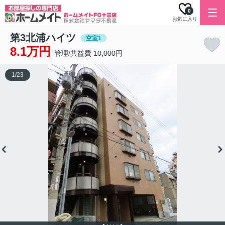
0
お気に入り
第3北浦ハイツ
空室1
8.1万円
管理/共益費 10,000円
1
/
23