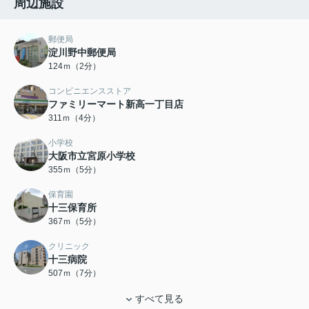
周辺施設
郵便局
淀川野中郵便局
124ｍ（2分）
コンビニエンスストア
ファミリーマート新高一丁目店
311ｍ（4分）
小学校
大阪市立宮原小学校
355ｍ（5分）
保育園
十三保育所
367ｍ（5分）
クリニック
十三病院
507ｍ（7分）
すべて見る