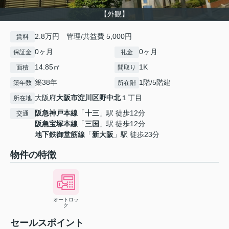
【外観】
2.8万円 管理/共益費 5,000円
賃料
0ヶ月
0ヶ月
保証金
礼金
14.85㎡
1K
面積
間取り
築38年
1階/5階建
築年数
所在階
大阪府
大阪市淀川区
野中北
１丁目
所在地
阪急神戸本線
「
十三
」駅 徒歩12分
交通
阪急宝塚本線
「
三国
」駅 徒歩12分
地下鉄御堂筋線
「
新大阪
」駅 徒歩23分
物件の特徴
オートロッ
ク
セールスポイント