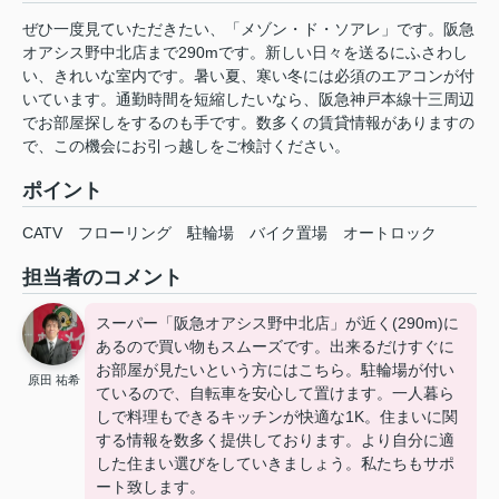
ぜひ一度見ていただきたい、「メゾン・ド・ソアレ」です。阪急
オアシス野中北店まで290mです。新しい日々を送るにふさわし
い、きれいな室内です。暑い夏、寒い冬には必須のエアコンが付
いています。通勤時間を短縮したいなら、阪急神戸本線十三周辺
でお部屋探しをするのも手です。数多くの賃貸情報がありますの
で、この機会にお引っ越しをご検討ください。
ポイント
CATV
フローリング
駐輪場
バイク置場
オートロック
担当者のコメント
スーパー「阪急オアシス野中北店」が近く(290m)に
あるので買い物もスムーズです。出来るだけすぐに
お部屋が見たいという方にはこちら。駐輪場が付い
原田 祐希
ているので、自転車を安心して置けます。一人暮ら
しで料理もできるキッチンが快適な1K。住まいに関
する情報を数多く提供しております。より自分に適
した住まい選びをしていきましょう。私たちもサポ
ート致します。