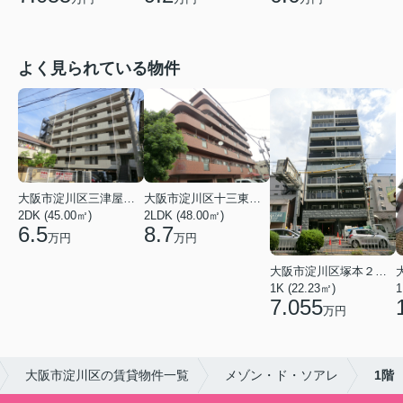
よく見られている物件
大阪市淀川区三津屋南２丁目
大阪市淀川区十三東４丁目
2DK (45.00㎡)
2LDK (48.00㎡)
6.5
8.7
万円
万円
大阪市淀川区塚本２丁目
1K (22.23㎡)
1
7.055
万円
大阪市淀川区の賃貸物件一覧
メゾン・ド・ソアレ
1階