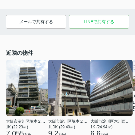
メールで共有する
LINEで共有する
近隣の物件
1
大阪市淀川区塚本２丁目
大阪市淀川区塚本２丁目
大阪市淀川区木川西３丁目
1K (22.23㎡)
1LDK (29.40㎡)
1K (24.94㎡)
7.055
9.2
6.6
万円
万円
万円