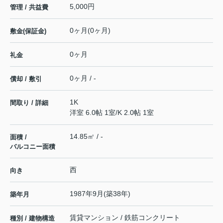
5,000円
管理 / 共益費
0ヶ月(0ヶ月)
敷金(保証金)
0ヶ月
礼金
0ヶ月 / -
償却 / 敷引
1K
間取り / 詳細
洋室 6.0帖 1室
/
K 2.0帖 1室
14.85㎡ / -
面積 /
バルコニー面積
西
向き
1987年9月(築38年)
築年月
賃貸マンション / 鉄筋コンクリート
種別 / 建物構造