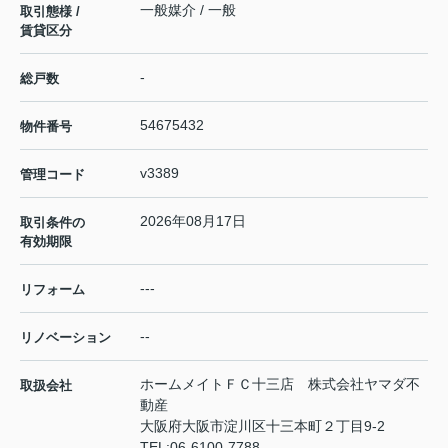
一般媒介 / 一般
取引態様 /
賃貸区分
-
総戸数
54675432
物件番号
v3389
管理コード
2026年08月17日
取引条件の
有効期限
---
リフォーム
--
リノベーション
ホームメイトＦＣ十三店 株式会社ヤマダ不
取扱会社
動産
大阪府大阪市淀川区十三本町２丁目9-2
TEL:
06-6100-7788