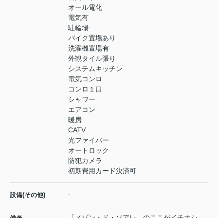
オール電化
電気有
駐輪場
バイク置場あり
洗濯機置場有
外観タイル張り
システムキッチン
電気コンロ
コンロ１口
シャワー
エアコン
暖房
CATV
光ファイバー
オートロック
防犯カメラ
初期費用カード決済可
-
設備(その他)
「メゾン・ド・ソアレ」のここがイチオシ。