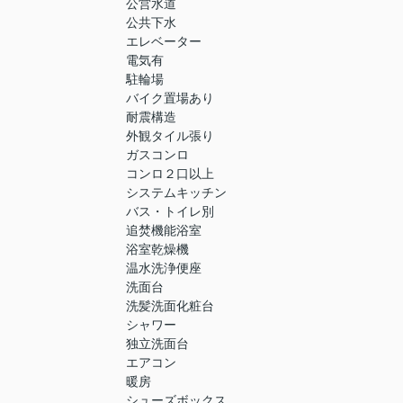
公営水道
公共下水
エレベーター
電気有
駐輪場
バイク置場あり
耐震構造
外観タイル張り
ガスコンロ
コンロ２口以上
システムキッチン
バス・トイレ別
追焚機能浴室
浴室乾燥機
温水洗浄便座
洗面台
洗髪洗面化粧台
シャワー
独立洗面台
エアコン
暖房
シューズボックス