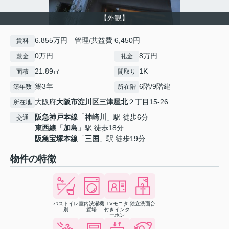
【外観】
6.855万円 管理/共益費 6,450円
賃料
0万円
8万円
敷金
礼金
21.89㎡
1K
面積
間取り
築3年
6階/9階建
築年数
所在階
大阪府
大阪市淀川区
三津屋北
２丁目15-26
所在地
阪急神戸本線
「
神崎川
」駅 徒歩6分
交通
東西線
「
加島
」駅 徒歩18分
阪急宝塚本線
「
三国
」駅 徒歩19分
物件の特徴
バストイレ
室内洗濯機
TVモニタ
独立洗面台
別
置場
付きインタ
ーホン