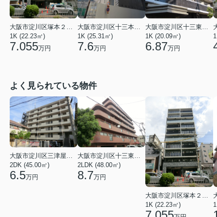
大阪市淀川区塚本２丁目
大阪市淀川区十三本町１丁目
大阪市淀川区十三東３丁目
1K (22.23㎡)
1K (25.31㎡)
1K (20.09㎡)
1
7.055
7.6
6.87
万円
万円
万円
よく見られている物件
大阪市淀川区三津屋南２丁目
大阪市淀川区十三東４丁目
2DK (45.00㎡)
2LDK (48.00㎡)
6.5
8.7
万円
万円
大阪市淀川区塚本２丁目
1K (22.23㎡)
1
7.055
万円