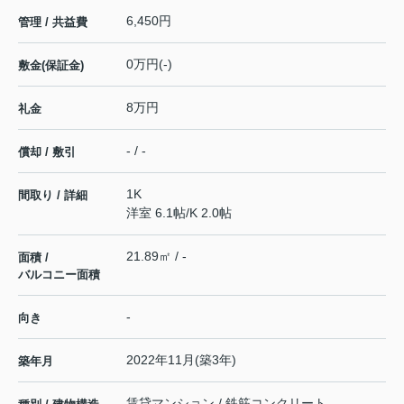
6,450円
管理 / 共益費
0万円(-)
敷金(保証金)
8万円
礼金
- / -
償却 / 敷引
1K
間取り / 詳細
洋室 6.1帖
/
K 2.0帖
21.89㎡ / -
面積 /
バルコニー面積
-
向き
2022年11月(築3年)
築年月
賃貸マンション / 鉄筋コンクリート