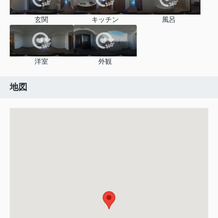
玄関
キッチン
風呂
洋室
外観
地図