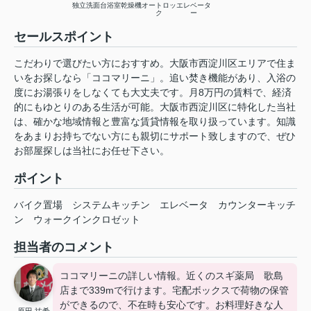
独立洗面台
浴室乾燥機
オートロッ
エレベータ
ク
ー
セールスポイント
こだわりで選びたい方におすすめ。大阪市西淀川区エリアで住ま
いをお探しなら「ココマリーニ」。追い焚き機能があり、入浴の
度にお湯張りをしなくても大丈夫です。月8万円の賃料で、経済
的にもゆとりのある生活が可能。大阪市西淀川区に特化した当社
は、確かな地域情報と豊富な賃貸情報を取り扱っています。知識
をあまりお持ちでない方にも親切にサポート致しますので、ぜひ
お部屋探しは当社にお任せ下さい。
ポイント
バイク置場
システムキッチン
エレベータ
カウンターキッチ
ン
ウォークインクロゼット
担当者のコメント
ココマリーニの詳しい情報。近くのスギ薬局 歌島
店まで339mで行けます。宅配ボックスで荷物の保管
ができるので、不在時も安心です。お料理好きな人