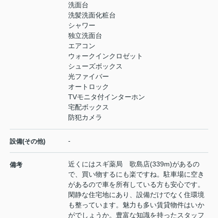
洗面台
洗髪洗面化粧台
シャワー
独立洗面台
エアコン
ウォークインクロゼット
シューズボックス
光ファイバー
オートロック
TVモニタ付インターホン
宅配ボックス
防犯カメラ
-
設備(その他)
近くにはスギ薬局 歌島店(339m)があるの
備考
で、買い物するにも楽ですね。駐車場に空き
があるので車を所有している方も安心です。
閑静な住宅地にあり、設備だけでなく住環境
も整っています。魅力も多い賃貸物件はいか
がでしょうか。豊富な知識を持ったスタッフ