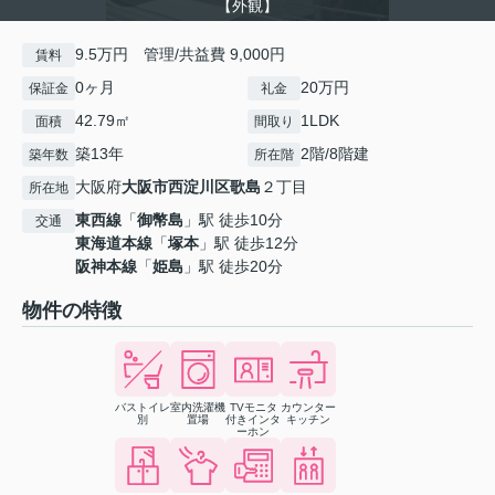
【外観】
9.5万円 管理/共益費 9,000円
賃料
0ヶ月
20万円
保証金
礼金
42.79㎡
1LDK
面積
間取り
築13年
2階/8階建
築年数
所在階
大阪府
大阪市西淀川区
歌島
２丁目
所在地
東西線
「
御幣島
」駅 徒歩10分
交通
東海道本線
「
塚本
」駅 徒歩12分
阪神本線
「
姫島
」駅 徒歩20分
物件の特徴
バストイレ
室内洗濯機
TVモニタ
カウンター
別
置場
付きインタ
キッチン
ーホン