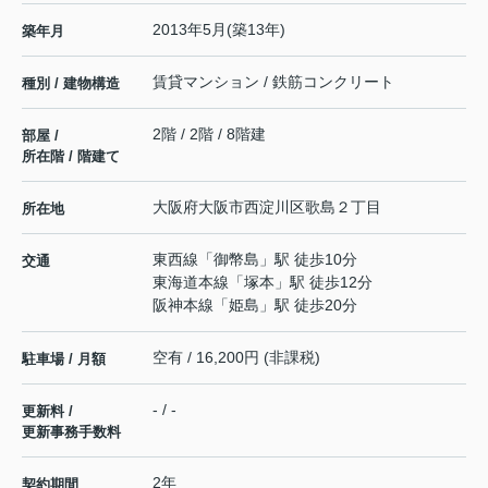
2013年5月(築13年)
築年月
賃貸マンション / 鉄筋コンクリート
種別 / 建物構造
2階 / 2階 / 8階建
部屋 /
所在階 / 階建て
大阪府
大阪市西淀川区
歌島
２丁目
所在地
東西線
「
御幣島
」駅 徒歩10分
交通
東海道本線
「
塚本
」駅 徒歩12分
阪神本線
「
姫島
」駅 徒歩20分
空有 / 16,200円 (非課税)
駐車場 / 月額
- / -
更新料 /
更新事務手数料
2年
契約期間