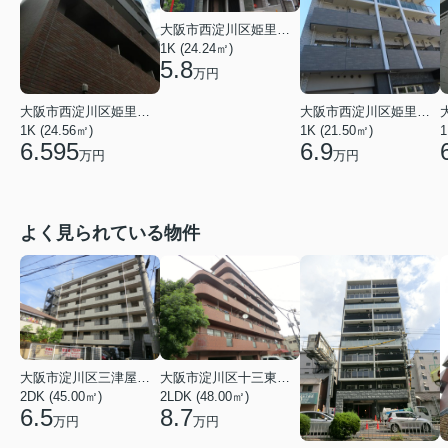
大阪市西淀川区姫里３丁目
1K (24.24㎡)
5.8
万円
大阪市西淀川区姫里２丁目
大阪市西淀川区姫里２丁目
1K (24.56㎡)
1K (21.50㎡)
1
6.595
6.9
万円
万円
よく見られている物件
大阪市淀川区三津屋南２丁目
大阪市淀川区十三東４丁目
2DK (45.00㎡)
2LDK (48.00㎡)
6.5
8.7
万円
万円