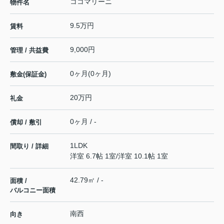
ココマリーニ
物件名
9.5万円
賃料
9,000円
管理 / 共益費
0ヶ月(0ヶ月)
敷金(保証金)
20万円
礼金
0ヶ月 / -
償却 / 敷引
1LDK
間取り / 詳細
洋室 6.7帖 1室
/
洋室 10.1帖 1室
42.79㎡ / -
面積 /
バルコニー面積
南西
向き