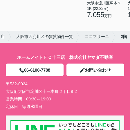
大阪市淀川区塚本２丁目
1K (22.23㎡)
1
7.055
万円
三店
大阪市西淀川区の賃貸物件一覧
ココマリーニ
2階
ホームメイトＦＣ十三店 株式会社ヤマダ不動産
06-6100-7788
お問い合わせ
〒532-0024
大阪府大阪市淀川区十三本町２丁目9-2
営業時間：
09:30～19:00
定休日：
毎週水曜日