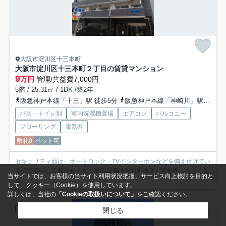
大阪市淀川区十三本町
大阪市淀川区十三本町２丁目の賃貸マンション
9
万円
管理/共益費7,000円
5階 / 25.31㎡ / 1DK /築2年
阪急神戸本線「十三」駅 徒歩5分
阪急神戸本線「神崎川」駅 徒歩20分
バス・トイレ別
室内洗濯機置場
エアコン
バルコニー
フローリング
電気有
敷礼0
ペット可
セキュリティ面は、オートロック・TVインターホンなどを備え付けてい
るので安心して暮らせます。室内設備は洗面所独立・浴室乾...
もっと見
当サイトでは、お客様の当サイト利用状況把握、サービス向上検討を目的と
る
して、クッキー（Cookie）を使用しています。
詳しくは、当社の
「Cookieの取扱いについて」
をご確認ください。
閉じる
賃貸マンション