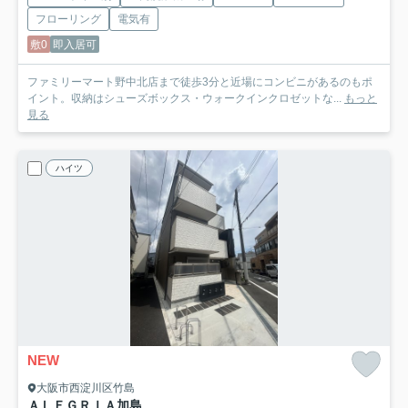
フローリング
電気有
敷0
即入居可
ファミリーマート野中北店まで徒歩3分と近場にコンビニがあるのもポ
イント。収納はシューズボックス・ウォークインクロゼットな...
もっと
見る
ハイツ
NEW
大阪市西淀川区竹島
ＡＬＥＧＲＩＡ加島