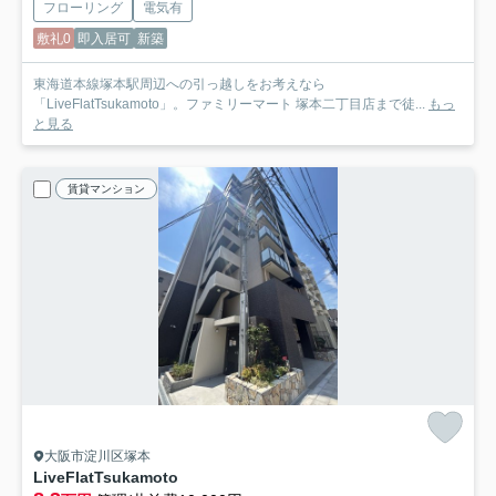
フローリング
電気有
敷礼0
即入居可
新築
東海道本線塚本駅周辺への引っ越しをお考えなら
「LiveFlatTsukamoto」。ファミリーマート 塚本二丁目店まで徒...
もっ
と見る
賃貸マンション
大阪市淀川区塚本
LiveFlatTsukamoto