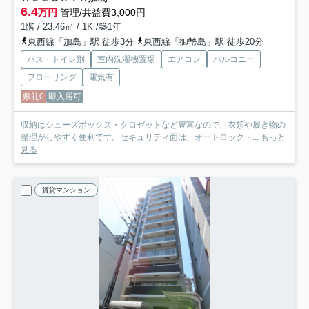
6.4
万円
管理/共益費3,000円
1階 / 23.46㎡ / 1K /築1年
東西線「加島」駅 徒歩3分
東西線「御幣島」駅 徒歩20分
バス・トイレ別
室内洗濯機置場
エアコン
バルコニー
フローリング
電気有
敷礼0
即入居可
収納はシューズボックス・クロゼットなど豊富なので、衣類や履き物の
整理がしやすく便利です。セキュリティ面は、オートロック・...
もっと
見る
賃貸マンション