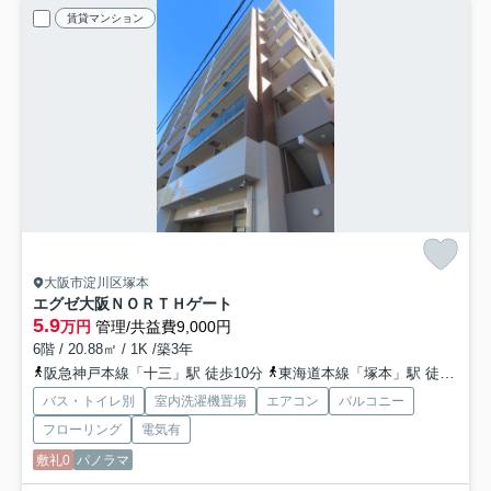
賃貸マンション
大阪市淀川区塚本
エグゼ大阪ＮＯＲＴＨゲート
5.9
万円
管理/共益費9,000円
6階 / 20.88㎡ / 1K /築3年
阪急神戸本線「十三」駅 徒歩10分
東海道本線「塚本」駅 徒歩11分
バス・トイレ別
室内洗濯機置場
エアコン
バルコニー
フローリング
電気有
敷礼0
パノラマ