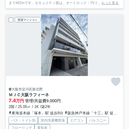
まで482mです。セキュリティ面は、オートロック・TVイ...
もっと見る
賃貸マンション
大阪市淀川区新北野
ＭＪＣ大阪ラフィーネ
7.4
万円
管理/共益費9,000円
2階 / 25.05㎡ / 1K /築2年
東海道本線「塚本」駅 徒歩8分
阪急神戸本線「十三」駅 徒歩15分
バス・トイレ別
室内洗濯機置場
エアコン
バルコニー
フローリング
電気有