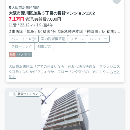
大阪市淀川区加島
大阪市淀川区加島３丁目の賃貸マンション
1102
7.1
万円
管理/共益費7,000円
11階 / 22.12㎡ / 1K /築4年
東西線「加島」駅 徒歩4分
阪急神戸本線「神崎川」駅 徒歩30分
バス・トイレ別
室内洗濯機置場
エアコン
バルコニー
フローリング
都市ガス
敷0
パノラマ
大阪市淀川区エリアでの住まいなら、住み心地も快適な「ブランシエス
タ加島」はいかがでしょうか。フローリング張りの、過ごしや...
もっと
見る
賃貸マンション