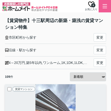
0
お気に入り
【賃貸物件】十三駅周辺の新築・築浅の賃貸マン
ション特集
市区町村から探す
変更
沿線・駅から探す
変更
4～20万円,築5年以内,ワンルーム,1K,1DK,1LDK,2K,2DK,2LDK,3K,3DK,3LDK,4K,4DK,4LDK以上,募集中
変更
109
件
賃貸マンション