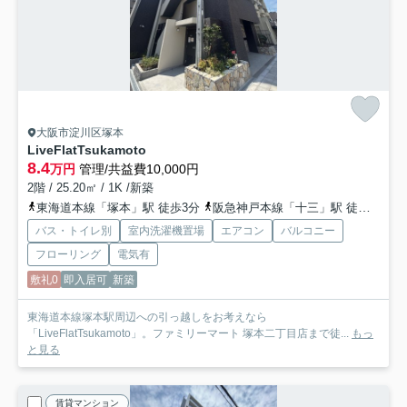
大阪市淀川区塚本
LiveFlatTsukamoto
8.4
万円
管理/共益費10,000円
2階 / 25.20㎡ / 1K /新築
東海道本線「塚本」駅 徒歩3分
阪急神戸本線「十三」駅 徒歩20分
バス・トイレ別
室内洗濯機置場
エアコン
バルコニー
フローリング
電気有
敷礼0
即入居可
新築
東海道本線塚本駅周辺への引っ越しをお考えなら
「LiveFlatTsukamoto」。ファミリーマート 塚本二丁目店まで徒...
もっ
と見る
賃貸マンション