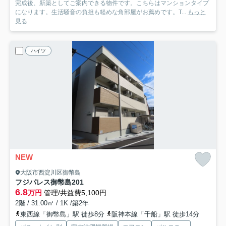
完成後、新築としてご案内できる物件です。こちらはマンションタイプ
になります。生活騒音の負担も軽めな角部屋がお薦めです。T...
もっと
見る
ハイツ
NEW
大阪市西淀川区御幣島
フジパレス御幣島
201
6.8
万円
管理/共益費5,100円
2階 / 31.00㎡ / 1K /築2年
東西線「御幣島」駅 徒歩8分
阪神本線「千船」駅 徒歩14分