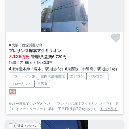
大阪市西淀川区歌島
プレサンス塚本アクミリオン
7.128
万円
管理/共益費6,720円
15階 / 21.66㎡ / 1K /築3年
東海道本線「塚本」駅 徒歩6分
東西線「御幣島」駅 徒歩14分
バス・トイレ別
室内洗濯機置場
エアコン
バルコニー
フローリング
電気有
敷0
ぜひ一度見ていただきたい、「プレサンス塚本アクミリオン」です。近
くにはファミリーマート 塚本二丁目店(徒歩7分)がありち...
もっと見る
賃貸マンション