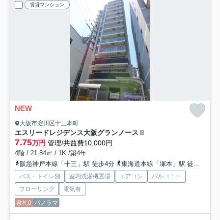
賃貸マンション
NEW
大阪市淀川区十三本町
エスリードレジデンス大阪グランノースⅡ
7.75
万円
管理/共益費10,000円
4階 / 21.84㎡ / 1K /築4年
阪急神戸本線「十三」駅 徒歩4分
東海道本線「塚本」駅 徒歩18分
バス・トイレ別
室内洗濯機置場
エアコン
バルコニー
フローリング
電気有
敷礼0
パノラマ