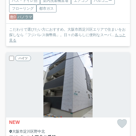
バス・トイレ別
室内洗濯機置場
エアコン
バルコニー
フローリング
都市ガス
敷0
パノラマ
こだわりで選びたい方におすすめ。大阪市西淀川区エリアで住まいをお
探しなら「フジパレス御幣島」。日々の暮らしに便利なスーパ...
もっと
見る
ハイツ
NEW
大阪市淀川区野中北