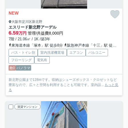
NEW
大阪市淀川区新北野
エスリード新北野アーデル
6.59
万円
管理/共益費8,000円
7階 / 21.06㎡ / 1K /築3年
東海道本線「塚本」駅 徒歩8分
阪急神戸本線「十三」駅 徒歩15分
バス・トイレ別
室内洗濯機置場
エアコン
バルコニー
フローリング
電気有
敷0
パノラマ
新北野公園まで128mです。収納はシューズボックス・クロゼットなど
豊富なので、広々と空間を利用することも可能です。室内設...
もっと見
る
賃貸マンション