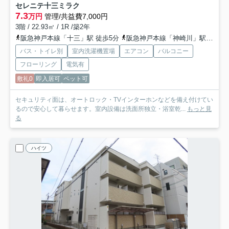
セレニテ十三ミラク
7.3
万円
管理/共益費7,000円
3階 / 22.93㎡ / 1R /築2年
阪急神戸本線「十三」駅 徒歩5分
阪急神戸本線「神崎川」駅 徒歩20分
バス・トイレ別
室内洗濯機置場
エアコン
バルコニー
フローリング
電気有
敷礼0
即入居可
ペット可
セキュリティ面は、オートロック・TVインターホンなどを備え付けてい
るので安心して暮らせます。室内設備は洗面所独立・浴室乾...
もっと見
る
ハイツ