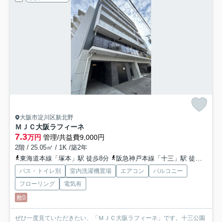
大阪市淀川区新北野
ＭＪＣ大阪ラフィーネ
7.3
万円
管理/共益費9,000円
2階 / 25.05㎡ / 1K /築2年
東海道本線「塚本」駅 徒歩8分
阪急神戸本線「十三」駅 徒歩15分
バス・トイレ別
室内洗濯機置場
エアコン
バルコニー
フローリング
電気有
敷0
ぜひ一度見ていただきたい、「ＭＪＣ大阪ラフィーネ」です。十三公園