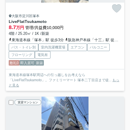
大阪市淀川区塚本
LiveFlatTsukamoto
8.7
万円
管理/共益費10,000円
4階 / 25.20㎡ / 1K /新築
東海道本線「塚本」駅 徒歩3分
阪急神戸本線「十三」駅 徒歩20分
バス・トイレ別
室内洗濯機置場
エアコン
バルコニー
フローリング
電気有
敷礼0
即入居可
新築
東海道本線塚本駅周辺への引っ越しをお考えなら
「LiveFlatTsukamoto」。ファミリーマート 塚本二丁目店まで徒...
もっ
と見る
賃貸マンション