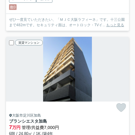
敷0
ぜひ一度見ていただきたい、「ＭＪＣ大阪ラフィーネ」です。十三公園
まで482mです。セキュリティ面は、オートロック・TVイ...
もっと見る
賃貸マンション
大阪市淀川区加島
ブランシエスタ加島
7
万円
管理/共益費7,000円
6階 / 24.80㎡ / 1K /築4年