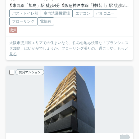
東西線「加島」駅 徒歩4分
阪急神戸本線「神崎川」駅 徒歩30分
バス・トイレ別
室内洗濯機置場
エアコン
バルコニー
フローリング
電気有
敷0
大阪市淀川区エリアでの住まいなら、住み心地も快適な「ブランシエス
タ加島」はいかがでしょうか。フローリング張りの、過ごしや...
もっと
見る
賃貸マンション