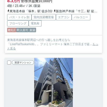
8.3
万円
管理/共益費10,000円
4階 / 23.48㎡ / 1K /新築
東海道本線「塚本」駅 徒歩3分
阪急神戸本線「十三」駅 徒歩20分
バス・トイレ別
室内洗濯機置場
エアコン
バルコニー
フローリング
電気有
敷礼0
即入居可
新築
東海道本線塚本駅周辺への引っ越しをお考えなら
「LiveFlatTsukamoto」。ファミリーマート 塚本二丁目店まで徒...
もっ
と見る
賃貸マンション