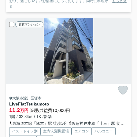
おり、過ごしやすいお部屋になっております。同時に料理が...
もっと見
る
賃貸マンション
大阪市淀川区塚本
LiveFlatTsukamoto
11.2
万円
管理/共益費10,000円
1階 / 32.34㎡ / 1K /新築
東海道本線「塚本」駅 徒歩3分
阪急神戸本線「十三」駅 徒歩20分
バス・トイレ別
室内洗濯機置場
エアコン
バルコニー