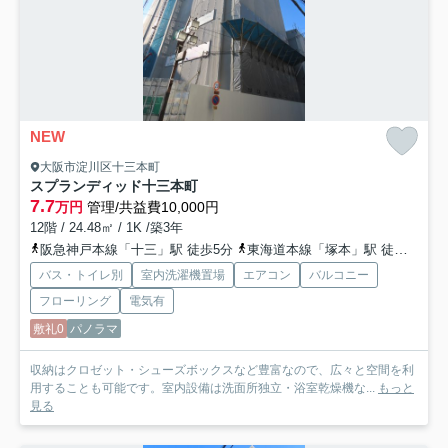
NEW
大阪市淀川区十三本町
スプランディッド十三本町
7.7
万円
管理/共益費10,000円
12階 / 24.48㎡ / 1K /築3年
阪急神戸本線「十三」駅 徒歩5分
東海道本線「塚本」駅 徒歩18分
バス・トイレ別
室内洗濯機置場
エアコン
バルコニー
フローリング
電気有
敷礼0
パノラマ
収納はクロゼット・シューズボックスなど豊富なので、広々と空間を利
用することも可能です。室内設備は洗面所独立・浴室乾燥機な...
もっと
見る