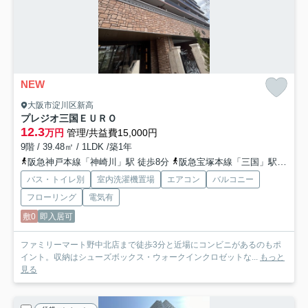
NEW
大阪市淀川区新高
プレジオ三国ＥＵＲＯ
12.3
万円
管理/共益費15,000円
9階 / 39.48㎡ / 1LDK /築1年
阪急神戸本線「神崎川」駅 徒歩8分
阪急宝塚本線「三国」駅 徒歩15分
バス・トイレ別
室内洗濯機置場
エアコン
バルコニー
フローリング
電気有
敷0
即入居可
ファミリーマート野中北店まで徒歩3分と近場にコンビニがあるのもポ
イント。収納はシューズボックス・ウォークインクロゼットな...
もっと
見る