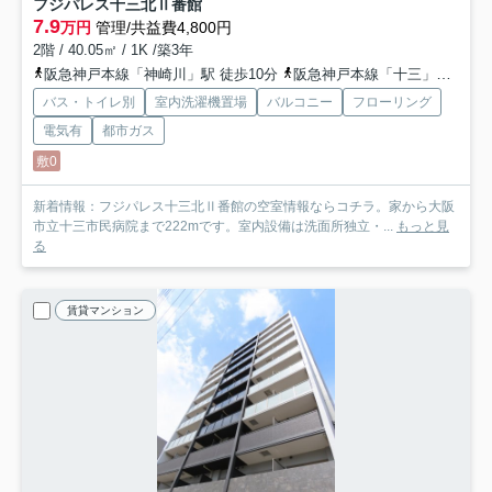
フジパレス十三北Ⅱ番館
7.9
万円
管理/共益費4,800円
2階 / 40.05㎡ / 1K /築3年
阪急神戸本線「神崎川」駅 徒歩10分
阪急神戸本線「十三」駅 徒歩14分
バス・トイレ別
室内洗濯機置場
バルコニー
フローリング
電気有
都市ガス
敷0
新着情報：フジパレス十三北Ⅱ番館の空室情報ならコチラ。家から大阪
市立十三市民病院まで222mです。室内設備は洗面所独立・...
もっと見
る
賃貸マンション