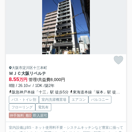
大阪市淀川区十三本町
ＭＪＣ大阪リベルテ
8.55
万円
管理/共益費8,000円
8階 / 26.10㎡ / 1DK /築2年
阪急神戸本線「十三」駅 徒歩5分
東海道本線「塚本」駅 徒歩20分
バス・トイレ別
室内洗濯機置場
エアコン
バルコニー
フローリング
電気有
仲手無料
敷0
即入居可
室内設備はBS・ネット使用料不要・システムキッチンなど豊富に揃って