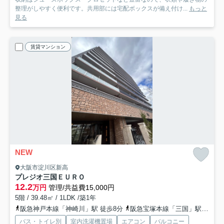
整理がしやすく便利です。共用部には宅配ボックスが備え付け...
もっと
見る
賃貸マンション
NEW
大阪市淀川区新高
プレジオ三国ＥＵＲＯ
12.2
万円
管理/共益費15,000円
5階 / 39.48㎡ / 1LDK /築1年
阪急神戸本線「神崎川」駅 徒歩8分
阪急宝塚本線「三国」駅 徒歩15分
バス・トイレ別
室内洗濯機置場
エアコン
バルコニー