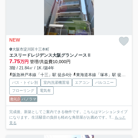
NEW
大阪市淀川区十三本町
エスリードレジデンス大阪グランノースⅡ
7.75
万円
管理/共益費10,000円
3階 / 21.84㎡ / 1K /築4年
阪急神戸本線「十三」駅 徒歩4分
東海道本線「塚本」駅 徒歩18分
バス・トイレ別
室内洗濯機置場
エアコン
バルコニー
フローリング
電気有
敷礼0
パノラマ
完成後、新築としてご案内できる物件です。こちらはマンションタイプ
になります。生活騒音の負担も軽めな角部屋がお薦めです。T...
もっと
見る