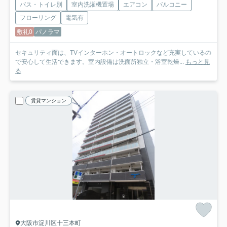
バス・トイレ別
室内洗濯機置場
エアコン
バルコニー
フローリング
電気有
敷礼0
パノラマ
セキュリティ面は、TVインターホン・オートロックなど充実しているの
で安心して生活できます。室内設備は洗面所独立・浴室乾燥...
もっと見
る
賃貸マンション
大阪市淀川区十三本町