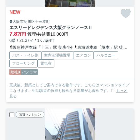
NEW
大阪市淀川区十三本町
エスリードレジデンス大阪グランノースⅡ
7.8
万円
管理/共益費10,000円
6階 / 21.37㎡ / 1K /築4年
阪急神戸本線「十三」駅 徒歩4分
東海道本線「塚本」駅 徒歩18分
バス・トイレ別
室内洗濯機置場
エアコン
バルコニー
フローリング
電気有
敷礼0
パノラマ
完成後、新築としてご案内できる物件です。こちらはマンションタイプ
になります。生活騒音の負担も軽めな角部屋がお薦めです。T...
もっと
見る
賃貸マンション