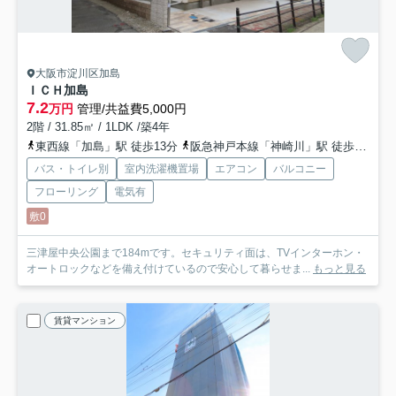
大阪市淀川区加島
ＩＣＨ加島
7.2
万円
管理/共益費5,000円
2階 / 31.85㎡ / 1LDK /築4年
東西線「加島」駅 徒歩13分
阪急神戸本線「神崎川」駅 徒歩20分
バス・トイレ別
室内洗濯機置場
エアコン
バルコニー
フローリング
電気有
敷0
三津屋中央公園まで184mです。セキュリティ面は、TVインターホン・
オートロックなどを備え付けているので安心して暮らせま...
もっと見る
賃貸マンション