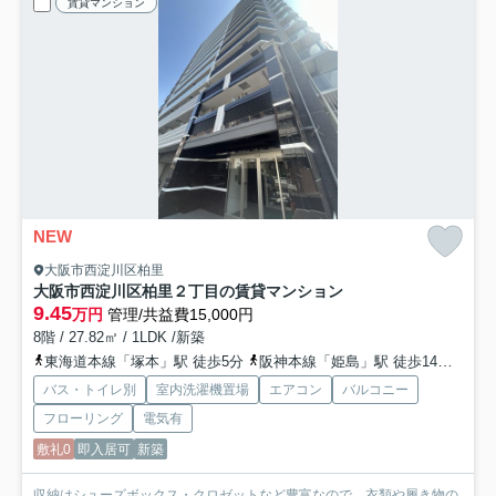
賃貸マンション
NEW
大阪市西淀川区柏里
大阪市西淀川区柏里２丁目の賃貸マンション
9.45
万円
管理/共益費15,000円
8階 / 27.82㎡ / 1LDK /新築
東海道本線「塚本」駅 徒歩5分
阪神本線「姫島」駅 徒歩14分
東西
バス・トイレ別
室内洗濯機置場
エアコン
バルコニー
フローリング
電気有
敷礼0
即入居可
新築
収納はシューズボックス・クロゼットなど豊富なので、衣類や履き物の