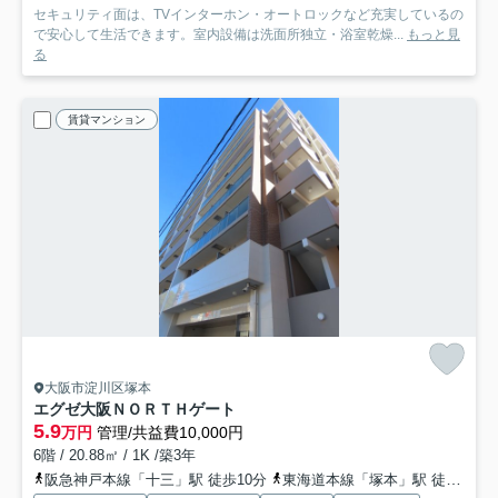
セキュリティ面は、TVインターホン・オートロックなど充実しているの
で安心して生活できます。室内設備は洗面所独立・浴室乾燥...
もっと見
る
賃貸マンション
大阪市淀川区塚本
エグゼ大阪ＮＯＲＴＨゲート
5.9
万円
管理/共益費10,000円
6階 / 20.88㎡ / 1K /築3年
阪急神戸本線「十三」駅 徒歩10分
東海道本線「塚本」駅 徒歩11分