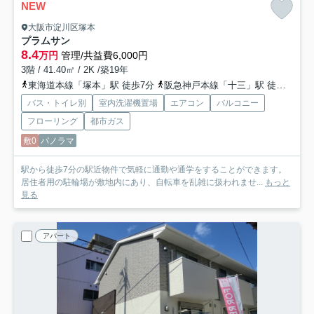
NEW
大阪市淀川区塚本
プラムサン
8.4
万円
管理/共益費6,000円
3階 / 41.40㎡ / 2K /築19年
東海道本線「塚本」駅 徒歩7分
阪急神戸本線「十三」駅 徒歩18分
バス・トイレ別
室内洗濯機置場
エアコン
バルコニー
フローリング
都市ガス
敷0
パノラマ
駅から徒歩7分の駅近物件で気軽に通勤や通学をすることができます。
居住者用の駐輪場が敷地内にあり、自転車を乱雑に扱われませ...
もっと
見る
アパート