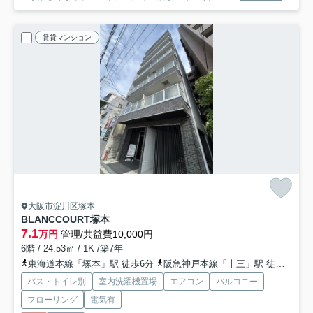
賃貸マンション
大阪市淀川区塚本
BLANCCOURT塚本
7.1
万円
管理/共益費10,000円
6階 / 24.53㎡ / 1K /築7年
東海道本線「塚本」駅 徒歩6分
阪急神戸本線「十三」駅 徒歩15分
バス・トイレ別
室内洗濯機置場
エアコン
バルコニー
フローリング
電気有