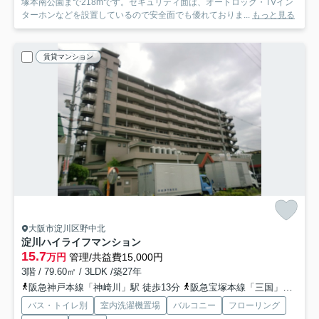
塚本南公園まで218mです。セキュリティ面は、オートロック・TVイン
ターホンなどを設置しているので安全面でも優れておりま...
もっと見る
賃貸マンション
大阪市淀川区野中北
淀川ハイライフマンション
15.7
万円
管理/共益費15,000円
3階 / 79.60㎡ / 3LDK /築27年
阪急神戸本線「神崎川」駅 徒歩13分
阪急宝塚本線「三国」駅 徒歩14分
バス・トイレ別
室内洗濯機置場
バルコニー
フローリング