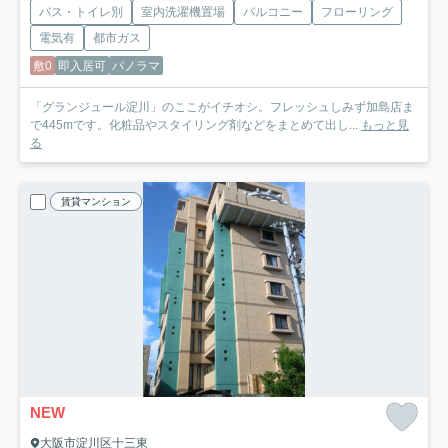
バス・トイレ別
室内洗濯機置場
バルコニー
フローリング
電気有
都市ガス
敷0
即入居可
パノラマ
「グランジュール淀川」のここがイチオシ。フレッシュしみず加島店ま
で445mです。化粧品やスタイリング剤などをまとめて出し...
もっと見
る
賃貸マンション
NEW
大阪市淀川区十三東