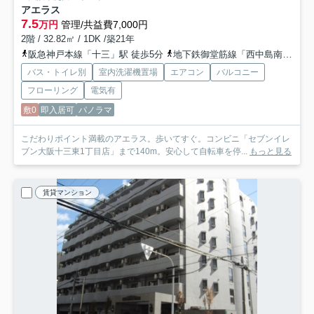
アエラス
7.5
万円
管理/共益費7,000円
2階 / 32.82㎡ / 1DK /築21年
阪急神戸本線「十三」駅 徒歩5分
地下鉄御堂筋線「西中島南方」駅 徒歩17分
バス・トイレ別
室内洗濯機置場
エアコン
バルコニー
フローリング
電気有
敷0
即入居可
パノラマ
こだわりポイント満載のアエラス。歩いてすぐ。コンビニ「セブンイレ
ブン大阪十三東1丁目店」まで140m。安心して自転車を停...
もっと見る
賃貸マンション