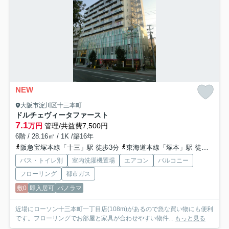
NEW
大阪市淀川区十三本町
ドルチェヴィータファースト
7.1
万円
管理/共益費7,500円
6階 / 28.16㎡ / 1K /築16年
阪急宝塚本線「十三」駅 徒歩3分
東海道本線「塚本」駅 徒歩20分
バス・トイレ別
室内洗濯機置場
エアコン
バルコニー
フローリング
都市ガス
敷0
即入居可
パノラマ
近場にローソン十三本町一丁目店(108m)があるので急な買い物にも便利
です。フローリングでお部屋と家具が合わせやすい物件...
もっと見る