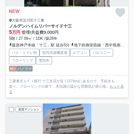
NEW
大阪市淀川区十三東
ノルデンハイムリバーサイド十三
5
万円
管理/共益費9,000円
5階 / 27.09㎡ / 1DK /築28年
阪急神戸本線「十三」駅 徒歩5分
地下鉄御堂筋線「西中島南方」駅 徒歩18分
バス・トイレ別
室内洗濯機置場
エアコン
バルコニー
フローリング
電気有
敷0
パノラマ
三菱東京ＵＦＪ銀行 十三支店が近く(378m)にあるので、手続きも
楽々。フローリングの床で、木目調の温かな雰囲気が居心地...
もっと見
る
賃貸マンション