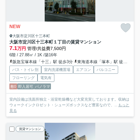
NEW
大阪市淀川区十三本町
大阪市淀川区十三本町１丁目の賃貸マンション
7.1
万円
管理/共益費7,500円
6階 / 27.88㎡ / 1K /築16年
阪急宝塚本線「十三」駅 徒歩3分
東海道本線「塚本」駅 徒歩20分
バス・トイレ別
室内洗濯機置場
エアコン
バルコニー
フローリング
電気有
敷0
即入居可
パノラマ
室内設備は洗面所独立・浴室乾燥機など大変充実しております。収納は
ウォークインクロゼット・シューズボックスなど豊富なので、...
もっと
見る
賃貸マンション