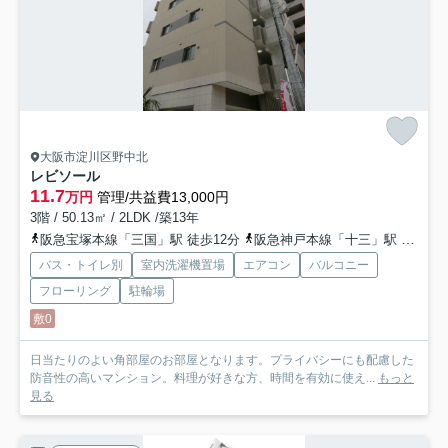
大阪市淀川区野中北
レビソール
11.7
万円
管理/共益費13,000円
3階 / 50.13㎡ / 2LDK /築13年
阪急宝塚本線「三国」駅 徒歩12分
阪急神戸本線「十三」駅 徒歩12分
バス・トイレ別
室内洗濯機置場
エアコン
バルコニー
フローリング
駐輪場
敷0
日当たりのよい角部屋のお部屋となります。プライバシーにも配慮した
防音性の高いマンション。料理が好きな方、時間を有効に使え...
もっと
見る