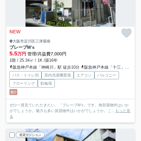
NEW
大阪市淀川区三津屋南
ブレーブM‘s
5.5
万円
管理/共益費7,000円
1階 / 25.34㎡ / 1K /築16年
阪急神戸本線「神崎川」駅 徒歩10分
阪急神戸本線「十三」駅 徒歩18分
バス・トイレ別
室内洗濯機置場
エアコン
バルコニー
フローリング
駐輪場
敷0
ぜひ一度見ていただきたい、「ブレーブM‘s」です。角部屋物件はいか
がでしょうか。魅力も多い賃貸物件はいかがでしょうか。こ...
もっと見
る
賃貸マンション