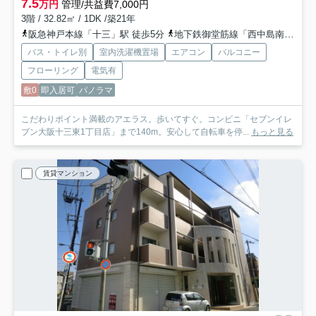
7.5
万円
管理/共益費7,000円
3階 / 32.82㎡ / 1DK /築21年
阪急神戸本線「十三」駅 徒歩5分
地下鉄御堂筋線「西中島南方」駅 徒歩17分
バス・トイレ別
室内洗濯機置場
エアコン
バルコニー
フローリング
電気有
敷0
即入居可
パノラマ
こだわりポイント満載のアエラス。歩いてすぐ。コンビニ「セブンイレ
ブン大阪十三東1丁目店」まで140m。安心して自転車を停...
もっと見る
賃貸マンション