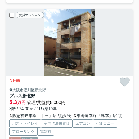
賃貸マンション
NEW
大阪市淀川区新北野
プルス新北野
5.3
万円
管理/共益費5,000円
3階 / 24.00㎡ / 1R /築19年
阪急神戸本線「十三」駅 徒歩7分
東海道本線「塚本」駅 徒歩12分
バス・トイレ別
室内洗濯機置場
エアコン
バルコニー
フローリング
電気有