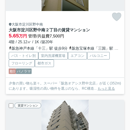
大阪市淀川区野中南
大阪市淀川区野中南２丁目の賃貸マンション
5.65
万円
管理/共益費7,500円
4階 / 25.12㎡ / 1K /築20年
阪急神戸本線「十三」駅 徒歩9分
阪急宝塚本線「三国」駅 徒歩18分
バス・トイレ別
室内洗濯機置場
エアコン
バルコニー
フローリング
都市ガス
敷0
パノラマ
夕食の買い物も楽々。スーパー「阪急オアシス野中北店」が近く(352m)
にあります。吸湿性の高い物件を選ぶのなら、RC構造...
もっと見る
賃貸マンション