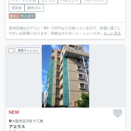
バス・トイレ別
エアコン
バルコニー
フローリング
電気有
都市ガス
敷礼0
即入居可
室内設備はエアコン・BS・CATVなどが揃っているので、快適に過ごし
やすいお部屋になります。収納はクロゼット・シューズボ...
もっと見る
賃貸マンション
NEW
大阪市淀川区十三東
アエラス