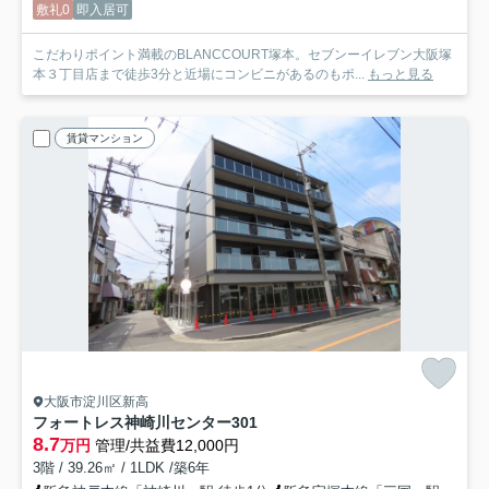
敷礼0
即入居可
こだわりポイント満載のBLANCCOURT塚本。セブンーイレブン大阪塚
本３丁目店まで徒歩3分と近場にコンビニがあるのもポ...
もっと見る
賃貸マンション
大阪市淀川区新高
フォートレス神崎川センター
301
8.7
万円
管理/共益費12,000円
3階 / 39.26㎡ / 1LDK /築6年