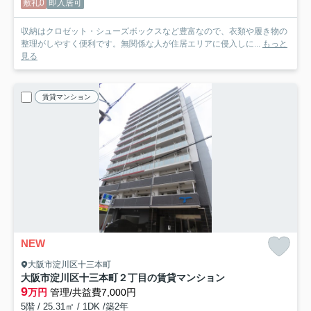
敷礼0
即入居可
収納はクロゼット・シューズボックスなど豊富なので、衣類や履き物の
整理がしやすく便利です。無関係な人が住居エリアに侵入しに...
もっと
見る
賃貸マンション
NEW
大阪市淀川区十三本町
大阪市淀川区十三本町２丁目の賃貸マンション
9
万円
管理/共益費7,000円
5階 / 25.31㎡ / 1DK /築2年