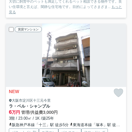
大切に飼育中のペットも満足してくれるペット相談できる物件です。良
い住環境と言えば、閑静な住宅地です。目的によってさまざま...
もっと
見る
賃貸マンション
NEW
大阪市淀川区十三元今里
ラ・ベル・シャンブル
6
万円
管理/共益費3,000円
3階 / 23.00㎡ / 1K /築25年
阪急神戸本線「十三」駅 徒歩5分
東海道本線「塚本」駅 徒歩15分