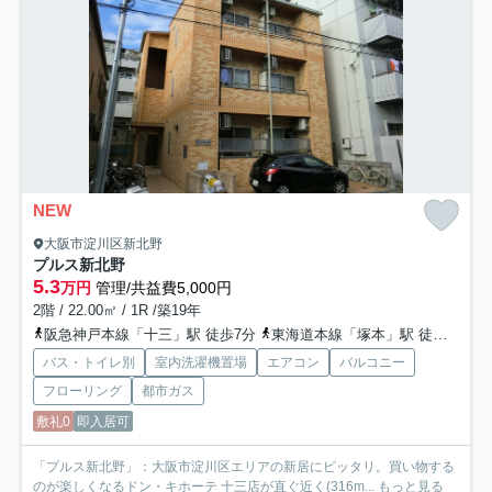
NEW
大阪市淀川区新北野
プルス新北野
5.3
万円
管理/共益費5,000円
2階 / 22.00㎡ / 1R /築19年
阪急神戸本線「十三」駅 徒歩7分
東海道本線「塚本」駅 徒歩12分
バス・トイレ別
室内洗濯機置場
エアコン
バルコニー
フローリング
都市ガス
敷礼0
即入居可
「プルス新北野」：大阪市淀川区エリアの新居にピッタリ。買い物する
のが楽しくなるドン・キホーテ 十三店が直ぐ近く(316m...
もっと見る