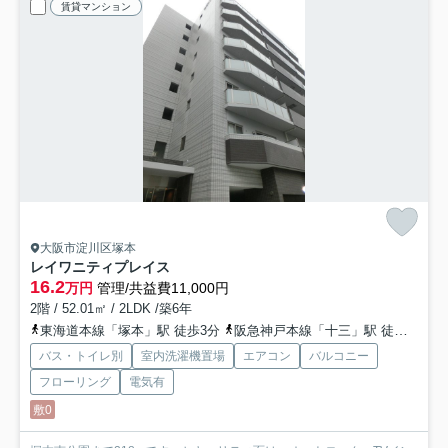
賃貸マンション
大阪市淀川区塚本
レイワニティプレイス
16.2
万円
管理/共益費11,000円
2階 / 52.01㎡ / 2LDK /築6年
東海道本線「塚本」駅 徒歩3分
阪急神戸本線「十三」駅 徒歩20分
バス・トイレ別
室内洗濯機置場
エアコン
バルコニー
フローリング
電気有
敷0